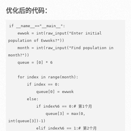
优化后的代码：
if __name__=="__main__":

    ewwok = int(raw_input("Enter initial 
population of Ewwoks?"))

    month = int(raw_input("Find population in 
month?"))

    queue = [0] * 6

    for index in range(month):

        if index == 0:

            queue[0] = ewwok

        else:

            if index%6 == 0:# 第1个月

                queue[3] = max(0, 
int(queue[3])-1)

            elif index%6 == 1:# 第2个月
