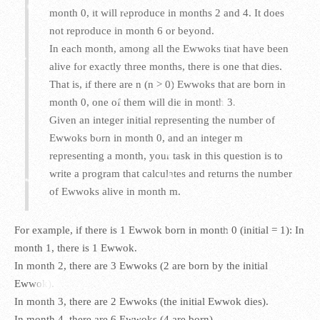
month 0, it will reproduce in months 2 and 4. It does
not reproduce in month 6 or beyond.
In each month, among all the Ewwoks that have been
alive for exactly three months, there is one that dies.
That is, if there are n (n > 0) Ewwoks that are born in
month 0, one of them will die in month 3.
Given an integer initial representing the number of
Ewwoks born in month 0, and an integer m
representing a month, your task in this question is to
write a program that calculates and returns the number
of Ewwoks alive in month m.
For example, if there is 1 Ewwok born in month 0 (initial = 1): In
month 1, there is 1 Ewwok.
In month 2, there are 3 Ewwoks (2 are born by the initial
Ewwok).
In month 3, there are 2 Ewwoks (the initial Ewwok dies).
In month 4, there are 6 Ewwoks (4 are born).