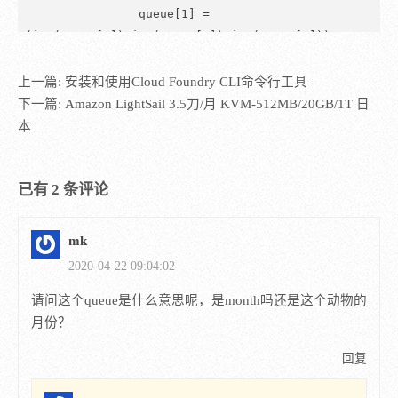
                queue[1] = 
(int(queue[3])+int(queue[5])+int(queue[0]))*2

            elif index%6 == 2:# 第3个月

                queue[0] = max(0, 
上一篇:
安装和使用Cloud Foundry CLI命令行工具
int(queue[0])-1)# 首月可能减为负值

下一篇:
Amazon LightSail 3.5刀/月 KVM-512MB/20GB/1T 日
                queue[5] = max(0, 
本
int(queue[5])-1)

            elif index%6 == 3:# 第4个月

已有 2 条评论
                queue[3] = 
(int(queue[5])+int(queue[1])+int(queue[0]))*2

            elif index%6 == 4:# 第5个月

mk
                queue[1] = max(0, 
2020-04-22 09:04:02
int(queue[1])-1)

请问这个queue是什么意思呢，是month吗还是这个动物的
            elif index%6 == 5:# 第6个月

月份？
                queue[0] = 0# 初始的会在第六个月全部
死亡

回复
                queue[5] = 
(int(queue[1])+int(queue[3]))*2
