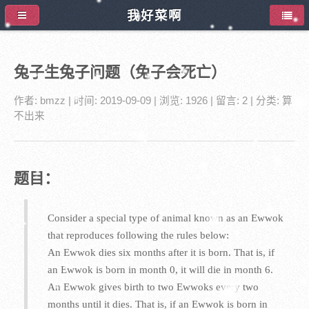
我好菜啊
兔子生兔子问题（兔子会死亡）
作者:
bmzz
| 时间:
2019-09-09
| 浏览: 1926
| 留言:
2
| 分类:
算
不出来
题目：
Consider a special type of animal known as an Ewwok
that reproduces following the rules below:
An Ewwok dies six months after it is born. That is, if
an Ewwok is born in month 0, it will die in month 6.
An Ewwok gives birth to two Ewwoks every two
months until it dies. That is, if an Ewwok is born in