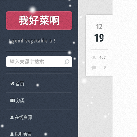
我好菜啊
12
19
I good vegetable a !
407
0
首页
分类
在线资源
以针会友