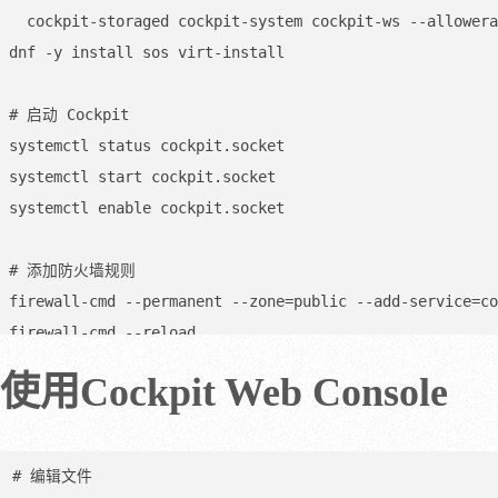
  cockpit-storaged cockpit-system cockpit-ws --allowerasing

dnf -y install sos virt-install

# 启动 Cockpit

systemctl status cockpit.socket

systemctl start cockpit.socket

systemctl enable cockpit.socket

# 添加防火墙规则

firewall-cmd --permanent --zone=public --add-service=co
firewall-cmd --reload
使用Cockpit Web Console
# 编辑文件
