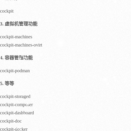
cockpit
3. 虚拟机管理功能
cockpit-machines
cockpit-machines-ovirt
4. 容器管理功能
cockpit-podman
5. 等等
cockpit-storaged
cockpit-composer
cockpit-dashboard
cockpit-doc
cockpit-docker