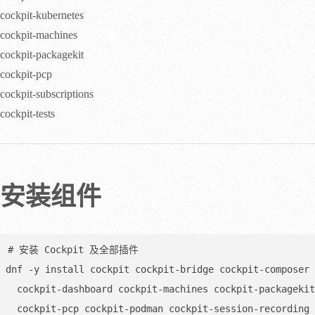
cockpit-kubernetes
cockpit-machines
cockpit-packagekit
cockpit-pcp
cockpit-subscriptions
cockpit-tests
安装组件
# 安装 Cockpit 及全部插件

dnf -y install cockpit cockpit-bridge cockpit-composer 
  cockpit-dashboard cockpit-machines cockpit-packagekit \

  cockpit-pcp cockpit-podman cockpit-session-recording \
