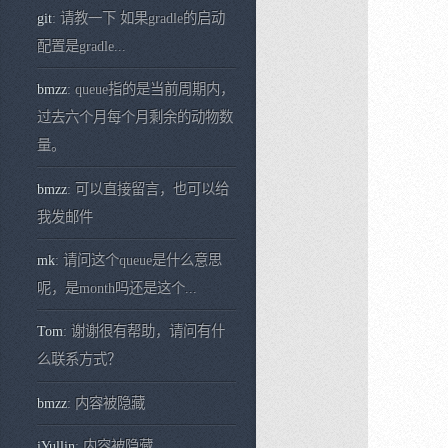
git
: 请教一下 如果gradle的启动
配置是gradle...
bmzz
: queue指的是当前周期内，
过去六个月每个月剩余的动物数
量。
bmzz
: 可以直接留言，也可以给
我发邮件
mk
: 请问这个queue是什么意思
呢，是month吗还是这个...
Tom
: 谢谢很有帮助，请问有什
么联系方式？
bmzz
: 内容被隐藏
iYullin
: 内容被隐藏