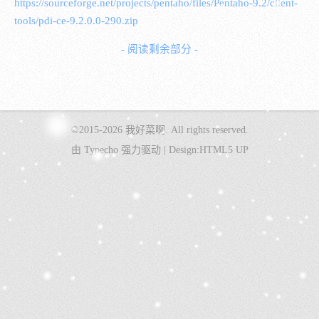
https://sourceforge.net/projects/pentaho/files/Pentaho-9.2/client-
tools/pdi-ce-9.2.0.0-290.zip
- 阅读剩余部分 -
©2015-2026
我好菜啊
. All rights reserved.
由
Typecho
强力驱动 |
Design:
HTML5 UP