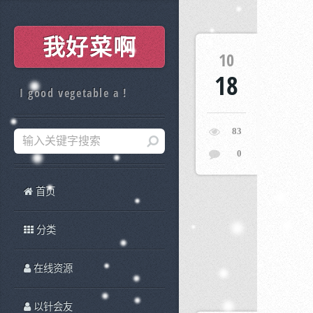
我好菜啊
10
18
I good vegetable a !
83
0
首页
分类
在线资源
以针会友