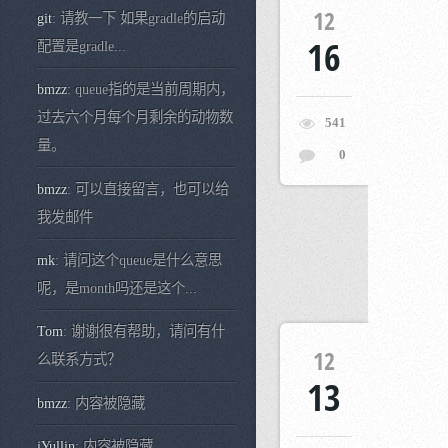
12
git
: 请教一下 如果gradle的启动
16
配置是gradle...
bmzz
: queue指的是当前周期内，
过去六个月每个月剩余的动物数
541
量。
0
bmzz
: 可以直接留言，也可以给
我发邮件
mk
: 请问这个queue是什么意思
呢，是month吗还是这个...
Tom
: 谢谢很有帮助，请问有什
12
么联系方式？
13
bmzz
: 内容被隐藏
iYullin
: 内容被隐藏