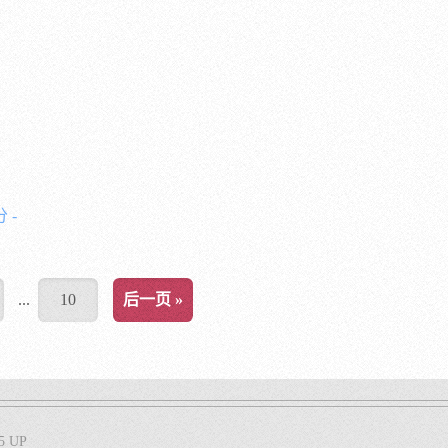
 -
...
10
后一页 »
5 UP