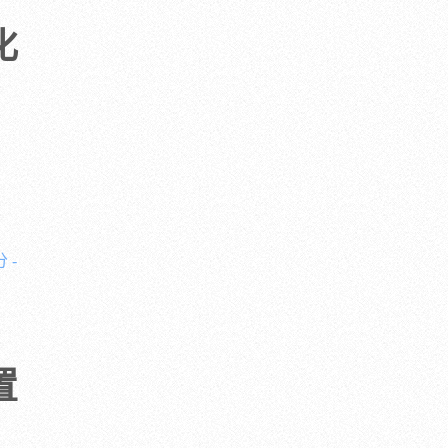
化
 -
置