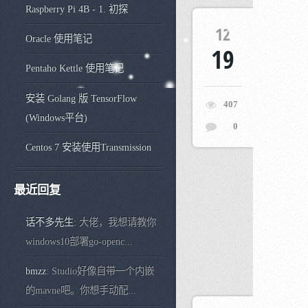
Raspberry Pi 4B - 1. 初探
12
Oracle 使用笔记
19
Pentaho Kettle 使用笔记
安装 Golang 版 TensorFlow
407
(Windows平台)
0
Centos 7 安装使用Transmission
最近回复
话不多先生
: 大佬，我想请教你
windows10部署go-openc...
bmzz
: Studio好像自带一个内嵌
的mavne吧。你想手动配...