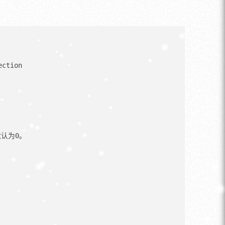
tion

认为0。
