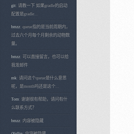
git
: 请教一下 如果gradle的启动
配置是gradle...
bmzz
: queue指的是当前周期内，
过去六个月每个月剩余的动物数
量。
bmzz
: 可以直接留言，也可以给
我发邮件
mk
: 请问这个queue是什么意思
呢，是month吗还是这个...
Tom
: 谢谢很有帮助，请问有什
么联系方式？
bmzz
: 内容被隐藏
iYullin
: 内容被隐藏