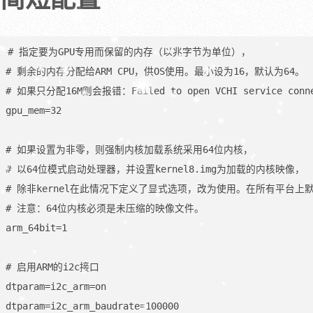
# 指定要为GPU专用而保留的内存（以兆字节为单位），

# 剩余的内存分配给ARM CPU，供OS使用。最小设为16，默认为64。

# 如果只分配16M则会报错：Failed to open VCHI service connec
gpu_mem=32

# 如果设置为非零，则强制内核加载系统采用64位内核，

# 以64位模式启动处理器，并设置kernel8.img为加载的内核映像，

# 除非kernel在此情况下定义了显式选项，改为使用。在所有平台上默
# 注意：64位内核必须是未压缩的映像文件。

arm_64bit=1

# 启用ARM的i2c接口

dtparam=i2c_arm=on

dtparam=i2c_arm_baudrate=100000
