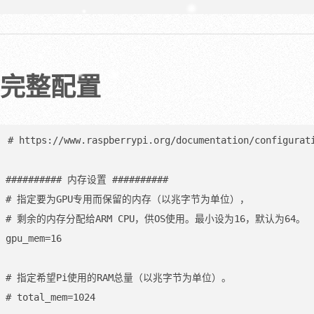
# 实时时钟设备ds3231的支持

dtoverlay=i2c-rtc,ds3231

完整配置
# 关闭 ACT LED.（硬盘提示灯）

# dtparam=act_led_trigger=none

# dtparam=act_led_activelow=off

# https://www.raspberrypi.org/documentation/configurati
# 关闭 the PWR LED.（电源灯）

########## 内存设置 ##########

# dtparam=pwr_led_trigger=none

# 指定要为GPU专用而保留的内存（以兆字节为单位），

# dtparam=pwr_led_activelow=off
# 剩余的内存分配给ARM CPU，供OS使用。最小设为16，默认为64。

gpu_mem=16

# 指定希望Pi使用的RAM总量（以兆字节为单位）。

# total_mem=1024
