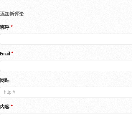
# 默认为。

添加新评论
# enable_audio_dither=

称呼
# 调整模拟音频输出的位深度。默认位深度为11。

# pwm_sample_bits=11

Email
########## 相机设置 ##########

# 防止在录制视频或拍摄静态照片时红色相机的LED点亮。

网站
# disable_camera_led=1

# 允许内部不支持greyworld选项的库或应用程序使用NoIR摄像机捕
内容
# awb_auto_is_greyworld=1
