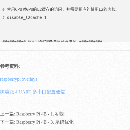
# 禁用CPU对GPU的L2缓存的访问，并需要相应的禁用L2的内核。

# disable_l2cache=1

########## 许可证密钥和编解码器选项 ##########

# 在Raspberry Pi 4上，MPEG2或VC1的硬件编解码器将被永久
参考资料：
########## 视频设置 ##########

raspberrypi overlays
# [参数太多]

树莓派 4 UART 多串口配置通信
########## 板载模拟音频设置（3.5毫米插孔） ##########

上一篇:
Raspberry Pi 4B - 1. 初探
# 默认为。

下一篇:
Raspberry Pi 4B - 3. 系统优化
# disable_audio_dither=
