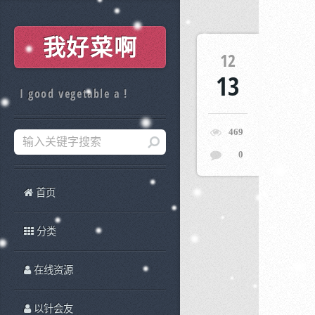
我好菜啊
12
13
I good vegetable a !
469
0
首页
分类
在线资源
以针会友