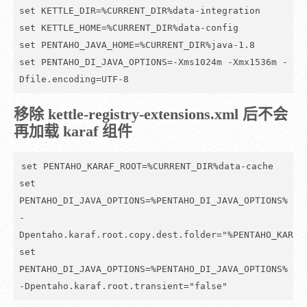
set KETTLE_DIR=%CURRENT_DIR%data-integration

set KETTLE_HOME=%CURRENT_DIR%data-config

set PENTAHO_JAVA_HOME=%CURRENT_DIR%java-1.8

set PENTAHO_DI_JAVA_OPTIONS=-Xms1024m -Xmx1536m -
Dfile.encoding=UTF-8
移除 kettle-registry-extensions.xml 后不会
再加载 karaf 组件
set PENTAHO_KARAF_ROOT=%CURRENT_DIR%data-cache

set 
PENTAHO_DI_JAVA_OPTIONS=%PENTAHO_DI_JAVA_OPTIONS% 
-
Dpentaho.karaf.root.copy.dest.folder="%PENTAHO_KARAF_
set 
PENTAHO_DI_JAVA_OPTIONS=%PENTAHO_DI_JAVA_OPTIONS% 
-Dpentaho.karaf.root.transient="false"