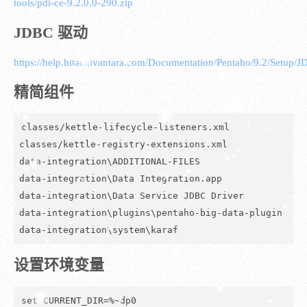
tools/pdi-ce-9.2.0.0-290.zip
JDBC 驱动
https://help.hitachivantara.com/Documentation/Pentaho/9.2/Setup/
精简组件
classes/kettle-lifecycle-listeners.xml

classes/kettle-registry-extensions.xml

data-integration\ADDITIONAL-FILES

data-integration\Data Integration.app

data-integration\Data Service JDBC Driver

data-integration\plugins\pentaho-big-data-plugin

data-integration\system\karaf
设置环境变量
set CURRENT_DIR=%~dp0
