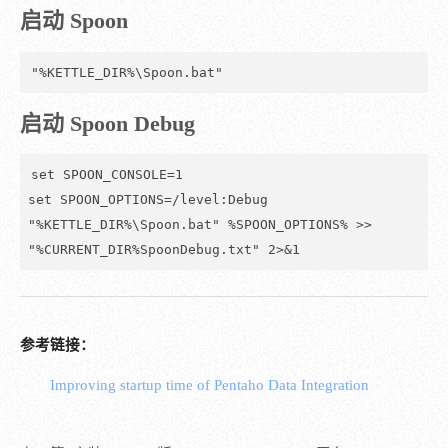
启动 Spoon
"%KETTLE_DIR%\Spoon.bat"
启动 Spoon Debug
set SPOON_CONSOLE=1

set SPOON_OPTIONS=/level:Debug

"%KETTLE_DIR%\Spoon.bat" %SPOON_OPTIONS% >> 
"%CURRENT_DIR%SpoonDebug.txt" 2>&1
参考链接：
Improving startup time of Pentaho Data Integration