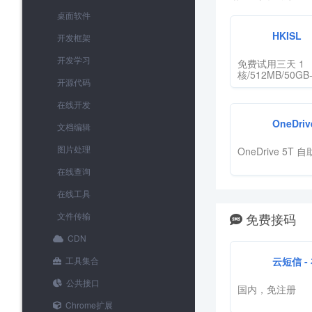
桌面软件
HKISL
开发框架
开发学习
免费试用三天 1
核/512MB/50G
开源代码
主机，只需邮箱
在线开发
OneDrive
文档编辑
图片处理
OneDrive 5T 自
在线查询
在线工具
文件传输
免费接码
CDN
云短信 - 
工具集合
公共接口
国内，免注册
Chrome扩展