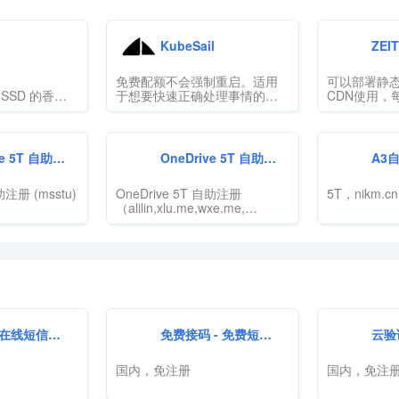
KubeSail
ZEIT
免费配额不会强制重启。适用
可以部署静
B-SSD 的香港
于想要快速正确处理事情的开
CDN使用，
验证
发人员的云。从演示日到IPO，
量。世界一
KubeSail均可随您扩展。
注重性能的
KubeSail scales with you, from
JAMstac
demo-day to IPO.
案。
 5T 自助注册
OneDrive 5T 自助注册
A3
助注册 (msstu)
OneDrive 5T 自助注册
5T，nikm.cn
（alilin,xlu.me,wxe.me,
(掉)yam.ink）
在线短信接收
免费接码 - 免费短信验证码接收平台
云验证码
国内，免注册
国内，免注