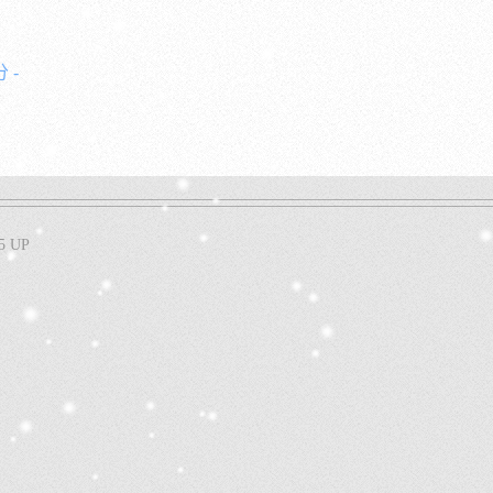
 -
5 UP