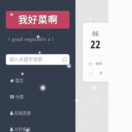
我好菜啊
06
I good vegetable a !
22
416
0
首页
分类
在线资源
以针会友